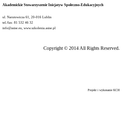
Akademickie Stowarzyszenie Inicjatyw Społeczno-Edukacyjnych
ul. Narutowicza 61, 20-016 Lublin
tel./fax: 81 532 46 32
info@asise.eu, www.szkolenia.asise.pl
Copyright © 2014 All Rights Reserved.
Projekt i wykonanie KCH