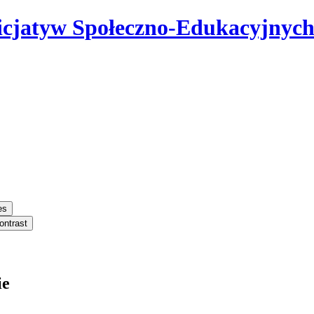
icjatyw Społeczno-Edukacyjnyc
es
ontrast
ie