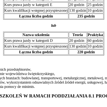
Kurs prawa jazdy w kategorii E
20 godzin
25 godzin
Kurs kwalifikacji wstępnej przyspieszonej
130 godzin
10 godzin
Łączna liczba godzin
235 godzin
lub
Nazwa szkolenia
Teoria
Praktyka
Kurs prawa jazdy w kategorii D
20 godzin
60 godzin
Kurs kwalifikacji wstępnej przyspieszonej
130 godzin
10 godzin
Łączna liczba godzin
220 godzin
ich przedsiębiorstw,
renie województwa świętokrzyskiego,
ch branżach: budowlanej, transportowej, metalurgicznej, metalowej, m
w, wykorzystaniem odnawialnych źródeł źródeł energii, usługowej, h
ania pomocy de minimis.
 SZKOLEŃ W RAMACH PODDZIAŁANIA 8.1 PR