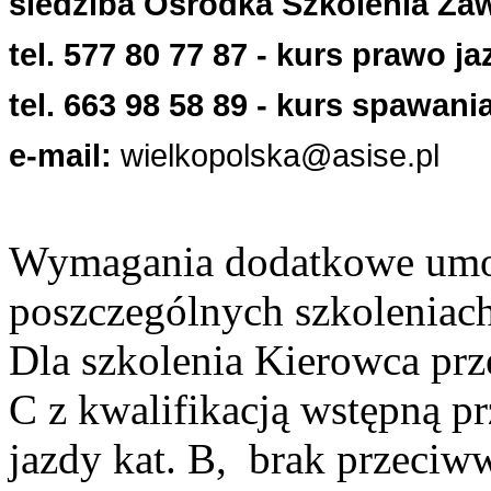
siedziba Ośrodka Szkolenia Z
tel. 577 80 77 87 - kurs prawo ja
tel. 663 98 58 89 - kurs spawani
e-mail:
wielkopolska@asise.pl
Wymagania dodatkowe umoż
poszczególnych szkoleniac
Dla szkolenia Kierowca prz
C z kwalifikacją wstępną p
jazdy kat. B, brak przeci